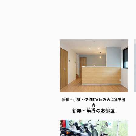
長瀬・小阪・俊徳町etc
近大に通学圏
内
新築・築浅のお部屋