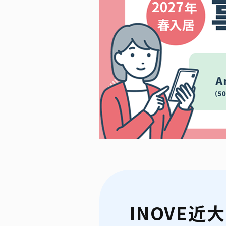
INOVE近