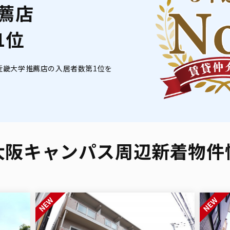
薦店
1位
月の近畿大学推薦店の入居者数第1位を
大阪キャンパス周辺
新着物件