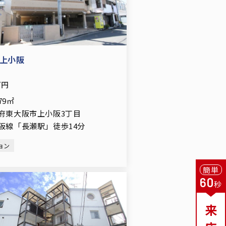
上小阪
万円
.79㎡
府東大阪市上小阪3丁目
阪線「長瀬駅」徒歩14分
ョン
簡単
60
秒
来