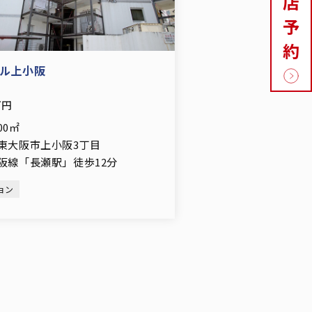
店
予
約
ル上小阪
万円
.00㎡
東大阪市上小阪3丁目
阪線「長瀬駅」徒歩12分
ョン