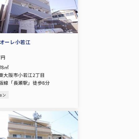
オーレ小若江
万円
.78㎡
東大阪市小若江2丁目
阪線「長瀬駅」徒歩8分
ョン