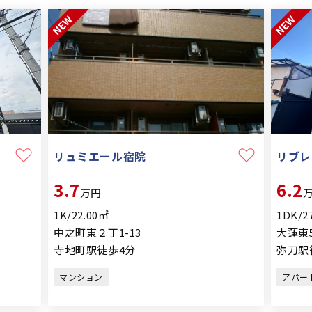
リブレ
リュミエール宿院
3.7
6.2
万円
1K/22.00㎡
1DK/2
中之町東２丁1-13
大蓮東5
寺地町駅徒歩4分
弥刀駅
マンション
アパー