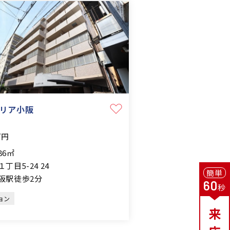
リア小阪
万円
.86㎡
丁目5-24 24
簡単
阪駅徒歩2分
60
秒
ョン
来