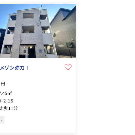
メゾン弥刀Ⅰ
万円
7.45㎡
-2-18
徒歩11分
ト