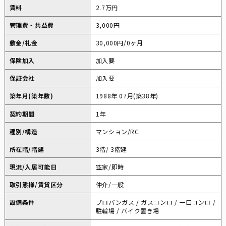
賃料
2.7万円
管理費・共益費
3,000円
敷金/礼金
30,000円/0ヶ月
保険加入
加入要
保証会社
加入要
築年月(築年数)
1988年 07月(築38年)
契約期間
1年
種別/構造
マンション/RC
所在階/階建
3階/ 3階建
現況/入居可能日
空家/即時
取引態様/賃貸区分
仲介/一般
設備条件
プロパンガス / ガスコンロ / 一口コンロ /
駐輪場 / バイク置き場