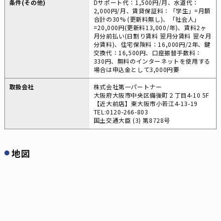
条件(その他)
Dサポート代：1,500円/月、水道代：
2,000円/月、賃貸保証料：「学生」=月額
合計の30% (更新料無し)、「社会人」
=20,000円(更新料13,000/年)、賃料2ヶ
月分前払い(日割り賃料 翌月分賃料 翌々月
分賃料)、住宅保険料：16,000円/2年、鍵
交換代：16,500円、口座振替手数料：
330円、無料のインターネットを使用する
場合は申込金として3,000円要
取扱会社
株式会社第一パートナー
大阪府大阪市中央区備後町２丁目4-10 5F
【近大前店】東大阪市小若江4-13-19
TEL:0120-266-803
国土交通大臣 (3) 第8728号
地図