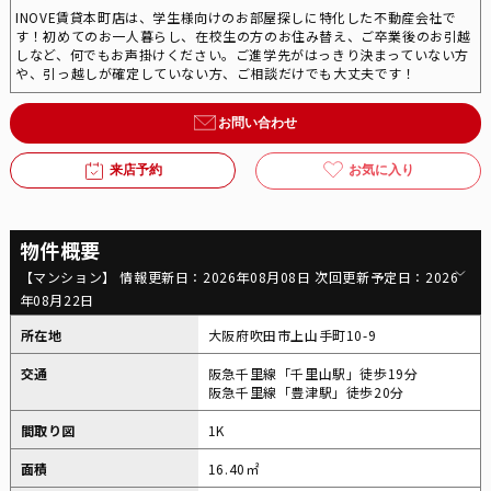
INOVE賃貸本町店は、学生様向けのお部屋探しに特化した不動産会社で
す！初めてのお一人暮らし、在校生の方のお住み替え、ご卒業後のお引越
しなど、何でもお声掛けください。ご進学先がはっきり決まっていない方
や、引っ越しが確定していない方、ご相談だけでも大丈夫です！
お問い合わせ
来店予約
お気に入り
物件概要
【マンション】 情報更新日：2026年08月08日 次回更新予定日：2026
年08月22日
所在地
大阪府吹田市上山手町10-9
交通
阪急千里線「千里山駅」徒歩19分
阪急千里線「豊津駅」徒歩20分
間取り図
1K
面積
16.40㎡