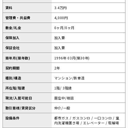
賃料
3.4万円
管理費・共益費
4,000円
敷金/礼金
0ヶ月/0ヶ月
保険加入
加入要
保証会社
加入要
築年月(築年数)
1996年 03月(築30年)
契約期間
2年
種別/構造
マンション/鉄骨造
所在階/階建
1階/ 3階建
現況/入居可能日
居住中/相談
取引態様/賃貸区分
仲介/一般
設備条件
都市ガス / ガスコンロ / 一口コンロ / 室
内洗濯機置き場 / エレベーター / 駐輪場