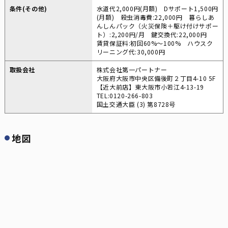
条件(その他)
水道代2,000円(月額) Dサポート1,500円
(月額) 殺虫消毒費:22,000円 暮らしあ
んしんパック（火災保険＋駆け付けサポー
ト）:2,200円/月 鍵交換代:22,000円
賃貸保証料:初回60%～100% ハウスク
リーニング代:30,000円
取扱会社
株式会社第一パートナー
大阪府大阪市中央区備後町２丁目4-10 5F
【近大前店】東大阪市小若江4-13-19
TEL:0120-266-803
国土交通大臣 (3) 第8728号
地図