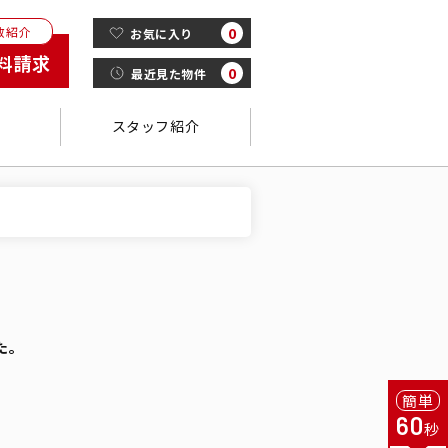
数紹介
0
お気に入り
料請求
0
最近見た物件
スタッフ紹介
た。
簡単
60
秒