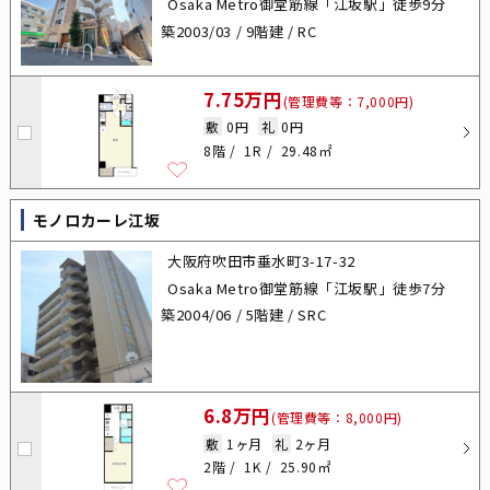
Osaka Metro御堂筋線「江坂駅」徒歩9分
築2003/03 / 9階建 / RC
7.75万円
(管理費等：7,000円)
敷
0円
礼
0円
8階
1R
29.48㎡
モノロカーレ江坂
大阪府吹田市垂水町3-17-32
Osaka Metro御堂筋線「江坂駅」徒歩7分
築2004/06 / 5階建 / SRC
6.8万円
(管理費等：8,000円)
敷
1ヶ月
礼
2ヶ月
2階
1K
25.90㎡