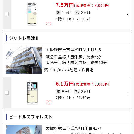
7.5万円
(管理費等：8,000円)
敷
1ヶ月
礼
2ヶ月
5階
1K
28.80㎡
シャトレ豊津Ⅱ
大阪府吹田市垂水町２丁目5-5
阪急千里線「豊津駅」徒歩4分
阪急千里線「関大前駅」徒歩13分
築1991/02 / 4階建 / 鉄骨造
6.1万円
(管理費等：5,000円)
敷
0ヶ月
礼
0ヶ月
2階
1K
31.60㎡
ビートルズフォレスト
大阪府吹田市垂水町1丁目41-7