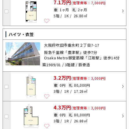
7.1万円
(管理費等：7,000円)
敷
1ヶ月
礼
2ヶ月
5階
1K
26.80㎡
ハイツ・衣笠
大阪府吹田市垂水町２丁目7-17
阪急千里線「豊津駅」徒歩7分
Osaka Metro御堂筋線「江坂駅」徒歩14分
築1989/01 / 3階建 / 鉄骨造
3.2万円
(管理費等：3,000円)
敷
0円
礼
80,000円
3階
1R
17.26㎡
4.3万円
(管理費等：3,000円)
敷
0円
礼
80,000円
3階
1R
26.88㎡