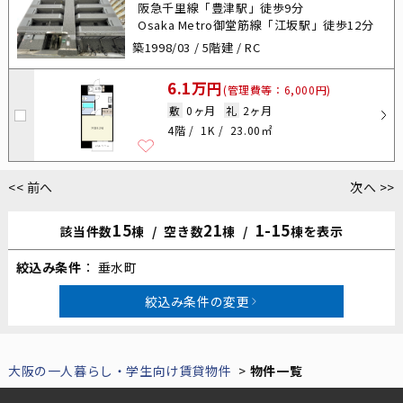
阪急千里線「豊津駅」徒歩9分
Osaka Metro御堂筋線「江坂駅」徒歩12分
築1998/03 / 5階建 / RC
6.1万円
(管理費等：6,000円)
敷
0ヶ月
礼
2ヶ月
4階
1K
23.00㎡
<< 前へ
次へ >>
15
21
1-15
該当件数
棟
空き数
棟
棟を表示
絞込み条件
垂水町
絞込み条件の変更
大阪の一人暮らし・学生向け賃貸物件
物件一覧