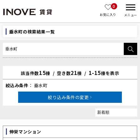
0
お気に入り
メニュー
垂水町の検索結果一覧
15
21
1-15
該当件数
棟
空き数
棟
棟を表示
絞込み条件
垂水町
絞り込み条件の変更
伸栄マンション