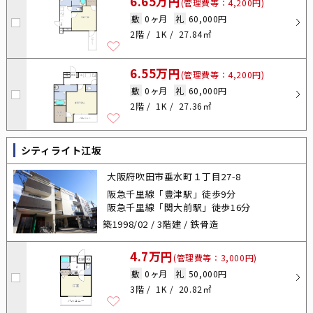
6.65万円
(管理費等：4,200円)
敷
0ヶ月
礼
60,000円
2階
1K
27.84㎡
6.55万円
(管理費等：4,200円)
敷
0ヶ月
礼
60,000円
2階
1K
27.36㎡
シティライト江坂
大阪府吹田市垂水町１丁目27-8
阪急千里線「豊津駅」徒歩9分
阪急千里線「関大前駅」徒歩16分
築1998/02 / 3階建 / 鉄骨造
4.7万円
(管理費等：3,000円)
敷
0ヶ月
礼
50,000円
3階
1K
20.82㎡