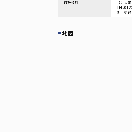
取扱会社
【近大前
TEL:012
国土交通大
地図