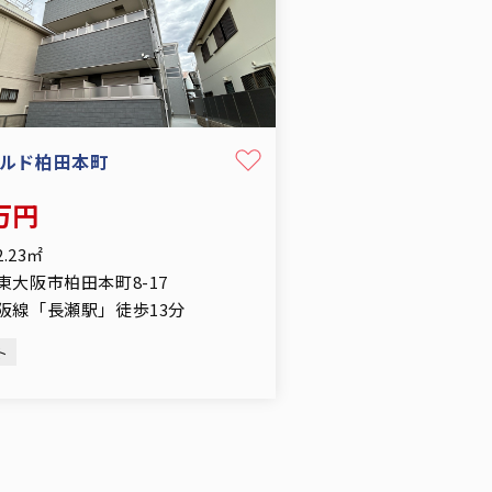
ルド柏田本町
1万円
2.23㎡
東大阪市柏田本町8-17
阪線「長瀬駅」徒歩13分
ト