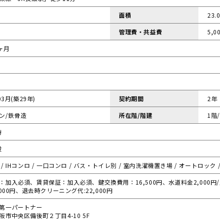
面積
23.
管理費・共益費
5,0
ヶ月
03月(築29年)
契約期間
2年
ン/鉄骨造
所在階/階建
1階
時
般
/ IHコンロ / 一口コンロ / バス・トイレ別 / 室内洗濯機置き場 / オートロック 
：加入必須、賃貸保証：加入必須、鍵交換費用：16,500円、水道料金2,000円/
,000円、退去時クリーニング代:22,000円
第一パートナー
阪市中央区備後町２丁目4-10 5F