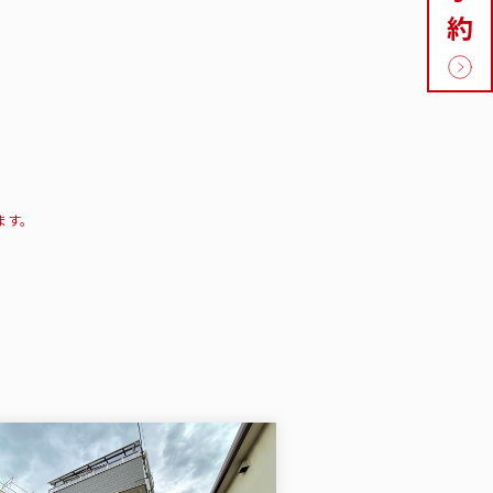
約
ます。