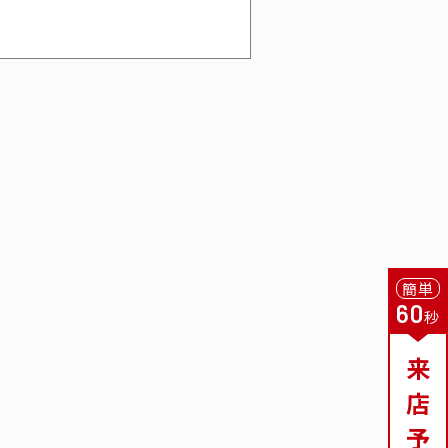
簡単
60
秒
来
店
予