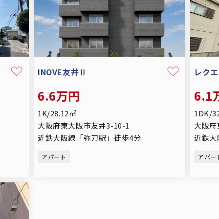
INOVE友井Ⅱ
レクエ
6.6万円
6.
1K/28.12㎡
1DK/3
大阪府東大阪市友井3-10-1
大阪府
近鉄大阪線「弥刀駅」徒歩4分
近鉄大
アパート
アパー