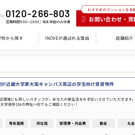
おすすめのマンションを多
0120-266-803
お問い合わせ・資
営業時間9:00～18:00 / 年末年始のみ休業
学校から探す
INOVEが選ばれる理由
店舗紹介
9分!近畿大学東大阪キャンパス周辺の学生向け賃貸物件
周辺環境にも詳しいスタッフが、あなたの新生活をお手伝いさせていただきます
大学徒歩2分の弊社へ何でもご相談ください！
専有面積
所在階
管理費・共益費
敷金
礼