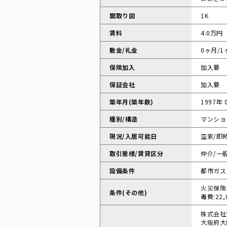
間取り図
1K
賃料
4.0万円
敷金/礼金
0ヶ月/1
保険加入
加入要
保証会社
加入要
築年月(築年数)
1997年 
種別/構造
マンショ
現況/入居可能日
空家/即
取引態様/賃貸区分
仲介/一
設備条件
都市ガス 
火災保険
条件(その他)
毒費:22
株式会社
大阪府大