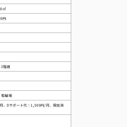
00㎡
00円
/ 3階建
/ 駐輪場
月、Dサポート代：1,500円/月、殺虫消