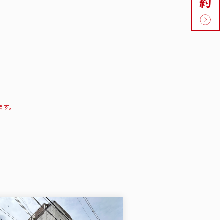
約
ます。