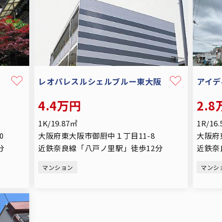
レオパレスルシェルブルー東大阪
アイデ
4.4万円
2.
1K/19.87㎡
1R/16
0
大阪府東大阪市御厨中１丁目11-8
大阪府
分
近鉄奈良線「八戸ノ里駅」徒歩12分
近鉄奈
マンション
マンシ