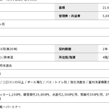
面積
21.
管理費・共益費
5,0
ヶ月
03月(築20年)
契約期間
2年
ン/鉄骨造
所在階/階建
4階
9月末退去
般
 / 二口コンロ以上 / オール電化 / バス・トイレ別 / 独立洗面台 / 室内洗濯機置き
カー1,100円、鍵登録代19,800円、水道代2,500円/月、駐輪代550円/月、
円
第一パートナー