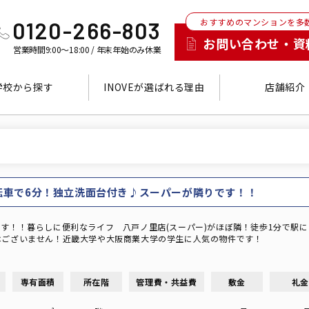
おすすめのマンションを多
0120-266-803
お問い合わせ・資
営業時間9:00～18:00 / 年末年始のみ休業
学校から探す
INOVEが選ばれる理由
店舗紹介
転車で6分！独立洗面台付き♪スーパーが隣りです！！
す！！暮らしに便利なライフ 八戸ノ里店(スーパー)がほぼ隣！徒歩1分で駅
はございません！近畿大学や大阪商業大学の学生に人気の物件です！
専有面積
所在階
管理費・共益費
敷金
礼