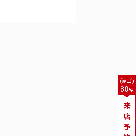
簡単
60
秒
来
店
予