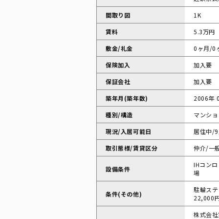
間取り図
1K
賃料
5.3万円
敷金/礼金
0ヶ月/0
保険加入
加入要
保証会社
加入要
築年月(築年数)
2006年 
種別/構造
マンショ
現況/入居可能日
居住中/
取引態様/賃貸区分
仲介/一
IHコンロ
設備条件
場
駐輪ステッ
条件(その他)
22,000
株式会社