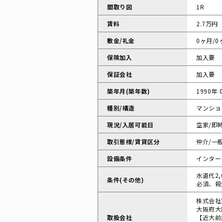
間取り図
1R
賃料
2.7万円
敷金/礼金
0ヶ月/0
保険加入
加入要
保証会社
加入要
築年月(築年数)
1990年 
種別/構造
マンショ
現況/入居可能日
空家/即
取引態様/賃貸区分
仲介/一
設備条件
インターネ
水道代2
条件(その他)
必須、殺
株式会社
大阪府大
取扱会社
【近大前