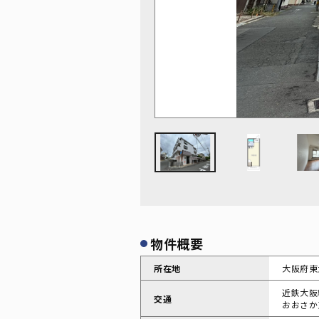
物件概要
所在地
大阪府東
近鉄大阪
交通
おおさか