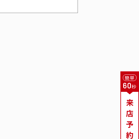
簡単
60
秒
来
店
予
約