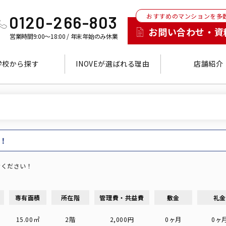
おすすめのマンションを多
0120-266-803
お問い合わせ・資
営業時間9:00～18:00 / 年末年始のみ休業
学校から探す
INOVEが選ばれる理由
店舗紹介
！
せください！
専有面積
所在階
管理費・共益費
敷金
礼
15.00㎡
2階
2,000円
0ヶ月
0ヶ