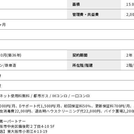
面積
15.
管理費・共益費
2,0
ヶ月
03月(築36年)
契約期間
2年
ン/鉄骨造
所在階/階建
2階
時
般
ット使用料無料 / 都市ガス / IHコンロ / 一口コンロ
,000円/月、Dサポート代1,500円/月、初回保証料50％、更新保証料700円/
虫消毒費22,000円、退去時ハウスクリーニング代22,000円、バイク置場2,200
第一パートナー
阪市中央区備後町２丁目4-10 5F
店】東大阪市小若江4-13-19