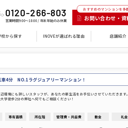
おすすめのマンションを多
0120-266-803
お問い合わせ・資
営業時間9:00～18:00 / 年末年始のみ休業
学校から探す
INOVEが選ばれる理由
店舗紹介
車4分 NO.1ラグジュアリーマンション！
！周辺環境にも詳しいスタッフが、あなたの新生活をお手伝いさせていただきま
大学徒歩2分の弊社へ何でもご相談ください！
専有面積
所在階
管理費・共益費
敷金
礼