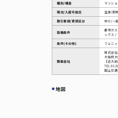
種別/構造
マンショ
現況/入居可能日
空家/即
取引態様/賃貸区分
仲介/一
都市ガス 
設備条件
ックス /
条件(その他)
フェニック
株式会社
大阪府大
取扱会社
【近大前
TEL:012
国土交通大
地図