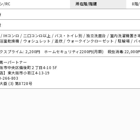
ン/RC
所在階/階建
8階
時
般
/ IHコンロ / 二口コンロ以上 / バス・トイレ別 / 独立洗面台 / 室内洗濯機置き場
 浴室乾燥機 / ウォシュレット / 追炊 / ウォークインクローゼット / 駐輪場 / 
スプライム: 2,200円 ホームセキュリティ2200円(月額) 殺虫消毒:22,000
第一パートナー
阪市中央区備後町２丁目4-10 5F
店】東大阪市小若江4-13-19
0-266-803
臣 (3) 第8728号