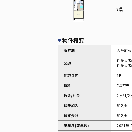
7階
物件概要
所在地
大阪府東
近鉄大阪
交通
近鉄大阪
間取り図
1R
賃料
7.3万円
敷金/礼金
0ヶ月/2
保険加入
加入要
保証会社
加入要
築年月(築年数)
2021年 