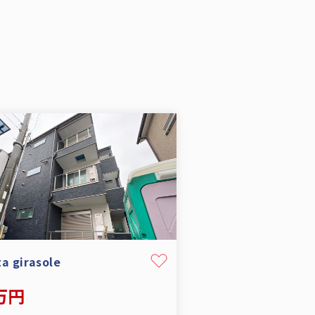
ta girasole
9万円