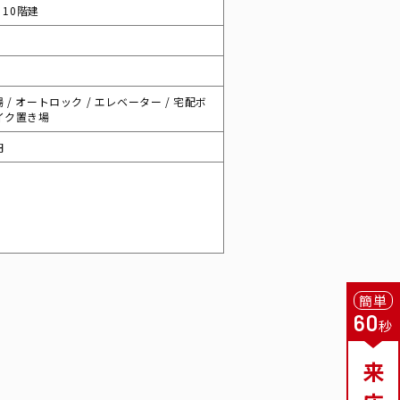
/ 10階建
 / オートロック / エレベーター / 宅配ボ
バイク置き場
円
簡単
60
秒
来