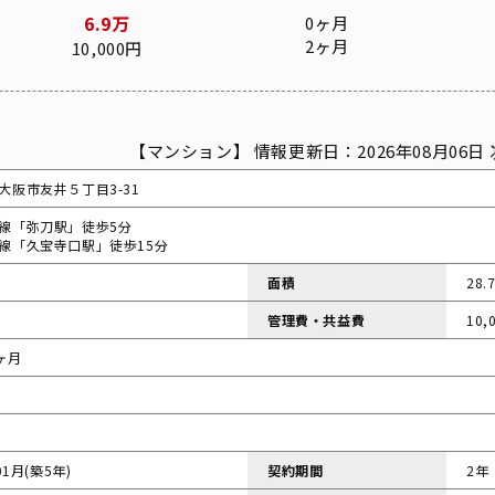
6.9万
0ヶ月
2ヶ月
10,000円
【マンション】 情報更新日：2026年08月06日 
大阪市友井５丁目3-31
線「弥刀駅」徒歩5分
線「久宝寺口駅」徒歩15分
面積
28.
管理費・共益費
10,
ヶ月
01月(築5年)
契約期間
2年