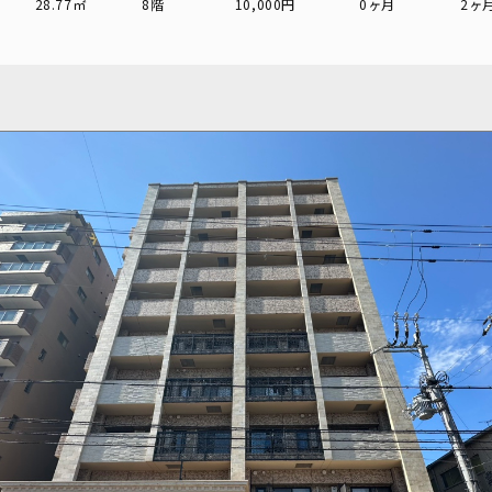
28.77㎡
8階
10,000円
0ヶ月
2ヶ